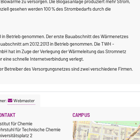
mit Biowärme zu versorgen. Die Biogasanlage produziert mehr Strom,
ilanziell gesehen werden 100 % des Strombedarfs durch die
0 in Betrieb genommen. Der erste Bauabschnitt des Wärmenetzes
auabschnitt am 20.12.2013 in Betrieb genommen. Die TWH -
bH hat im Zuge der Verlegung der Wärmeleitung das Stromnetz
r eine schnelle Internetverbindung verlegt.
er Betreiber des Versorgungsnetzes sind zwei verschiedene Firmen.
ner:
Webmaster
ONTAKT
CAMPUS
stitut für Chemie
ehrstuhl für Technische Chemie
iversitätsplatz 2